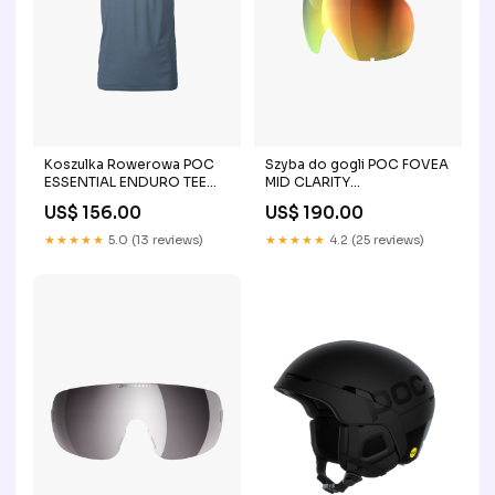
Koszulka Rowerowa POC
Szyba do gogli POC FOVEA
ESSENTIAL ENDURO TEE
MID CLARITY
ERP_ROZMIAR:XL
ERP_ROZMIAR:ONE SIZE
US$ 156.00
US$ 190.00
★★★★★
5.0 (13 reviews)
★★★★★
4.2 (25 reviews)