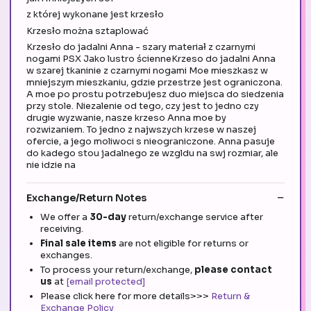
z której wykonane jest krzesło
Krzesło można sztaplować
Krzesło do jadalni Anna - szary materiał z czarnymi
nogami PSX Jako lustro ścienneKrzeso do jadalni Anna
w szarej tkaninie z czarnymi nogami Moe mieszkasz w
mniejszym mieszkaniu, gdzie przestrze jest ograniczona.
A moe po prostu potrzebujesz duo miejsca do siedzenia
przy stole. Niezalenie od tego, czy jest to jedno czy
drugie wyzwanie, nasze krzeso Anna moe by
rozwizaniem. To jedno z najwszych krzese w naszej
ofercie, a jego moliwoci s nieograniczone. Anna pasuje
do kadego stou jadalnego ze wzgldu na swj rozmiar, ale
nie idzie na
Exchange/Return Notes
We offer a
30-day
return/exchange service after
receiving.
Final sale items
are not eligible for returns or
exchanges.
To process your return/exchange,
please contact
us
at
[email protected]
Please click here for more details>>>
Return &
Exchange Policy