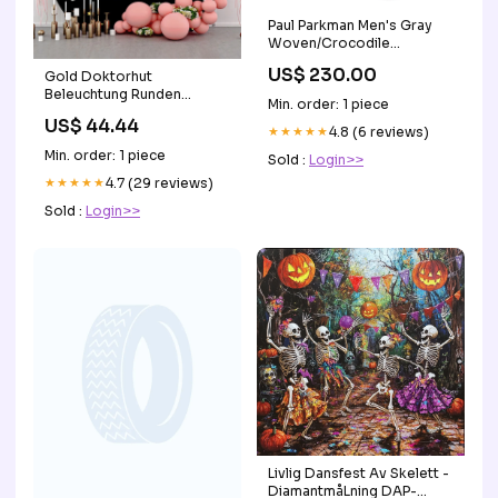
Paul Parkman Men's Gray
Woven/Crocodile
Embossed Monk strap
US$ 230.00
Gold Doktorhut
Shoes (ID#HK588-GRY)
Beleuchtung Runden
Color_Antique Blue/Brown
Min. order: 1 piece
Glückwunsch Grad
US$ 44.44
Hintergrund boho
★★★★★
4.8 (6 reviews)
babydusche hintergründe
Min. order: 1 piece
Sold :
Login>>
★★★★★
4.7 (29 reviews)
Sold :
Login>>
Livlig Dansfest Av Skelett -
DiamantmåLning DAP-