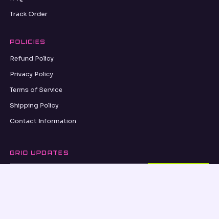
Track Order
POLICIES
Refund Policy
Privacy Policy
Terms of Service
Shipping Policy
Contact Information
GRID UPDATES
SUBSCRIBE
VISA
PayPal
AMEX
Apple Pay
Shop Pay