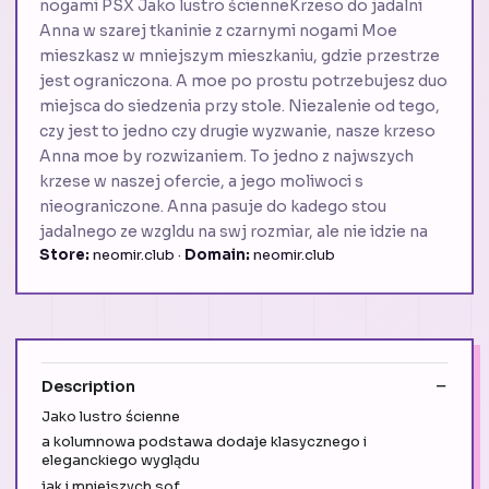
nogami PSX Jako lustro ścienneKrzeso do jadalni
Anna w szarej tkaninie z czarnymi nogami Moe
mieszkasz w mniejszym mieszkaniu, gdzie przestrze
jest ograniczona. A moe po prostu potrzebujesz duo
miejsca do siedzenia przy stole. Niezalenie od tego,
czy jest to jedno czy drugie wyzwanie, nasze krzeso
Anna moe by rozwizaniem. To jedno z najwszych
krzese w naszej ofercie, a jego moliwoci s
nieograniczone. Anna pasuje do kadego stou
jadalnego ze wzgldu na swj rozmiar, ale nie idzie na
Store:
neomir.club ·
Domain:
neomir.club
Description
Jako lustro ścienne
a kolumnowa podstawa dodaje klasycznego i
eleganckiego wyglądu
jak i mniejszych sof