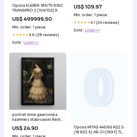
240805
Opona KLEBER 185/75 R16C
US$ 109.97
TRANSPRO 2 [104/102] R
Min. order: 1 piece
US$ 499999.50
★★★★★
4.1 (24 reviews)
Min. order: 1 piece
Sold :
Login>>
★★★★★
4.6 (28 reviews)
Sold :
Login>>
portret mme gawronska
kazimierz stabrowski Reste
Pologne
Opona MITAS 445/65 R22.5
US$ 24.90
(18 R22.5) AR-01 [169 F] TL
Min. order: 1 piece
all steel