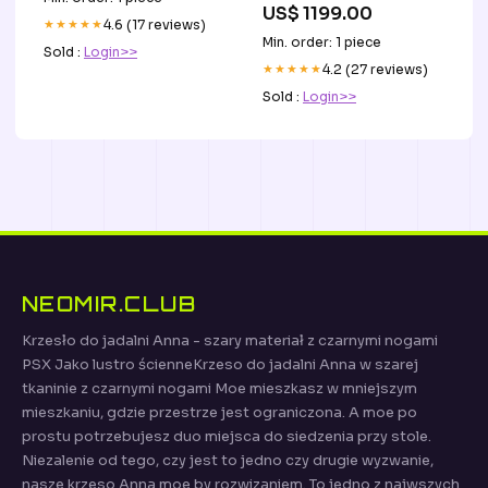
US$ 1199.00
★★★★★
4.6 (17 reviews)
Min. order: 1 piece
Sold :
Login>>
★★★★★
4.2 (27 reviews)
Sold :
Login>>
NEOMIR.CLUB
Krzesło do jadalni Anna - szary materiał z czarnymi nogami
PSX Jako lustro ścienneKrzeso do jadalni Anna w szarej
tkaninie z czarnymi nogami Moe mieszkasz w mniejszym
mieszkaniu, gdzie przestrze jest ograniczona. A moe po
prostu potrzebujesz duo miejsca do siedzenia przy stole.
Niezalenie od tego, czy jest to jedno czy drugie wyzwanie,
nasze krzeso Anna moe by rozwizaniem. To jedno z najwszych