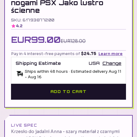
nogami PSX Jako lustro
ścienne
SKU: 61793877200
4.2
EUR99.00
EUR128.00
Pay in 4 interest-free payments of
$24.75
Learn more
Shipping Estimate
USA
Change
Ships within 48 hours · Estimated delivery
Aug 11
-
Aug 16
ADD TO CART
LIVE SPEC
Krzesło do jadalni Anna - szary materiał z czarnymi