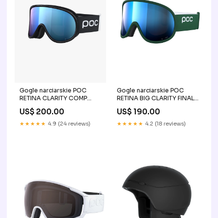
Gogle narciarskie POC
Gogle narciarskie POC
RETINA CLARITY COMP
RETINA BIG CLARITY FINAL
Przeznaczenie- Enduro/All
SALE
US$ 200.00
US$ 190.00
Mountain
★★★★★
4.9 (24 reviews)
★★★★★
4.2 (18 reviews)