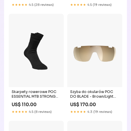
★★★★★
4.5 (28 reviews)
★★★★★
4.5 (19 reviews)
Skarpety rowerowe POC
Szyba do okularów POC
ESSENTIAL MTB STRONG
DO BLADE - Brown/Light
Sock - Ur. Multi Black
Silver Mirror
US$ 110.00
US$ 170.00
spring15
ERP_ROZMIAR:ONE SIZE
★★★★★
4.5 (8 reviews)
★★★★★
4.3 (19 reviews)